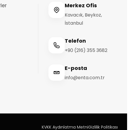
Merkez Ofis
ler
Kavacık, Beykoz,
İstanbul
Telefon
+90 (216) 355 3682
E-posta
info@enta.com.tr
KVKK Aydınlatma Metni
Gizlilik Politikası