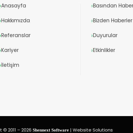
Anasayfa
Basından Haber
Hakkımızda
Bizden Haberler
Referanslar
Duyurular
Kariyer
Etkinlikler
İletişim
t © 2011 – 2026
| Website Solutions
Shennext Software