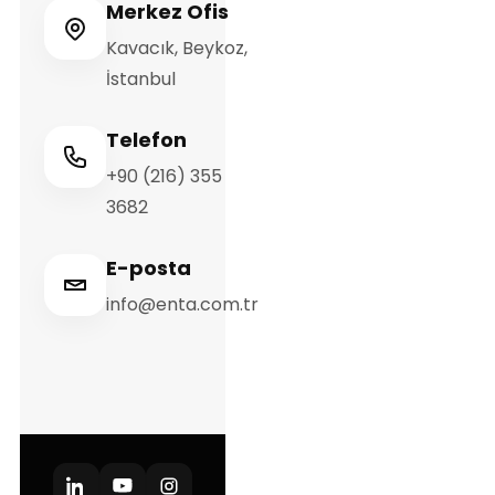
Merkez Ofis
Kavacık, Beykoz,
İstanbul
Telefon
+90 (216) 355
3682
E-posta
info@enta.com.tr