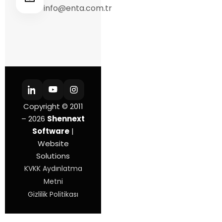
info@enta.com.tr
Copyright © 2011
– 2026
Shennext
Software
|
Website
Solutions
KVKK Aydınlatma
Metni
Gizlilik Politikası