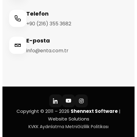
Telefon
+90 (216) 355 3682
E-posta
info@enta.com.tr
Copyright © 2011 – 2026
Shennext Software
|
Website Solutions
KVKK Aydınlatma Metni
Gizlilik Politikası